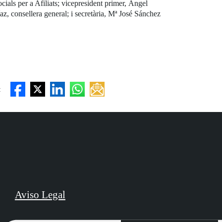
ials per a Afiliats; vicepresident primer, Ángel
z, consellera general; i secretària, Mª José Sánchez
:
Aviso Legal