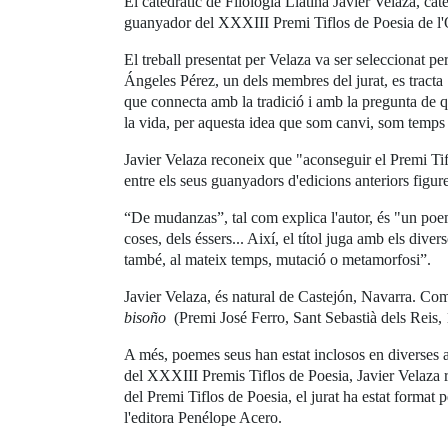
El catedràtic de Filologia Llatina Javier Velaza, cat
guanyador del XXXIII Premi Tiflos de Poesia de 
El treball presentat per Velaza va ser seleccionat p
Ángeles Pérez, un dels membres del jurat, es tracta 
que connecta amb la tradició i amb la pregunta de qu
la vida, per aquesta idea que som canvi, som temps .
Javier Velaza reconeix que "aconseguir el Premi Tif
entre els seus guanyadors d'edicions anteriors fig
“De mudanzas”, tal com explica l'autor, és "un poema
coses, dels éssers... Així, el títol juga amb els diver
també, al mateix temps, mutació o metamorfosi”.
Javier Velaza, és natural de Castejón, Navarra. Com
bisoño
(Premi José Ferro, Sant Sebastià dels Reis,
A més, poemes seus han estat inclosos en diverses a
del XXXIII Premis Tiflos de Poesia, Javier Velaza re
del Premi Tiflos de Poesia, el jurat ha estat forma
l'editora Penélope Acero.