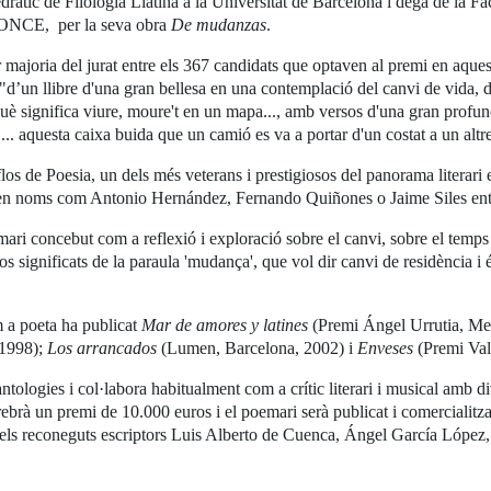
edràtic de Filologia Llatina a la Universitat de Barcelona i degà de la Fa
l'ONCE, per la seva obra
De mudanzas
.
er majoria del jurat entre els 367 candidats que optaven al premi en aque
"d’un llibre d'una gran bellesa en una contemplació del canvi de vida, de
è significa viure, moure't en un mapa..., amb versos d'una gran profundit
.. aquesta caixa buida que un camió es va a portar d'un costat a un altr
los de Poesia, un dels més veterans i prestigiosos del panorama literari
uren noms com Antonio Hernández, Fernando Quiñones o Jaime Siles entr
ri concebut com a reflexió i exploració sobre el canvi, sobre el temps i
sos significats de la paraula 'mudança', que vol dir canvi de residència i é
 a poeta ha publicat
Mar de amores y latines
(Premi Ángel Urrutia, Me
 1998);
Los arrancados
(Lumen, Barcelona, 2002) i
Enveses
(Premi Val
ntologies i col·labora habitualment com a crític literari i musical am
brà un premi de 10.000 euros i el poemari serà publicat i comercialitzat
t pels reconeguts escriptors Luis Alberto de Cuenca, Ángel García López