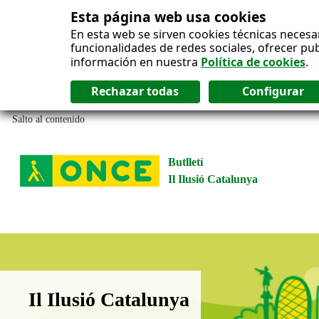
Esta página web usa cookies
En esta web se sirven cookies técnicas necesa
funcionalidades de redes sociales, ofrecer pu
información en nuestra
Política de cookies
.
Salto al contenido
Butlletí
Il Ilusió Catalunya
Boletín Il·lusió Catalunya
Il Ilusió Catalunya