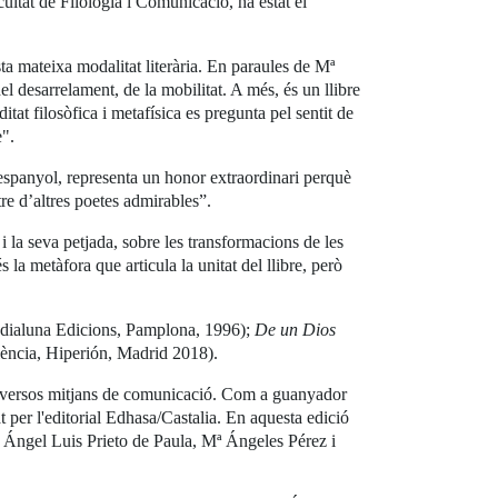
cultat de Filologia i Comunicació, ha estat el
sta mateixa modalitat literària. En paraules de Mª
l desarrelament, de la mobilitat. A més, és un llibre
at filosòfica i metafísica es pregunta pel sentit de
e".
 espanyol, representa un honor extraordinari perquè
e d’altres poetes admirables”.
 la seva petjada, sobre les transformacions de les
s la metàfora que articula la unitat del llibre, però
dialuna Edicions, Pamplona, 1996);
De un Dios
ència, Hiperión, Madrid 2018).
b diversos mitjans de comunicació. Com a guanyador
 per l'editorial Edhasa/Castalia. En aquesta edició
, Ángel Luis Prieto de Paula, Mª Ángeles Pérez i