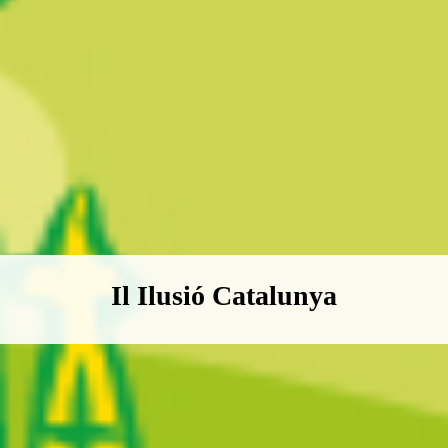
Boletín Il·lusió Catalunya
Il Ilusió Catalunya