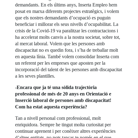
demandants. En els últims anys, Inserta Empleo hem
posat en marxa diferents projectes estratègics, i volem
que els nostres demandants d’ocupació es puguin
beneficiar i millorar els seus nivells d’ocupabilitat. La
crisis de la Covid-19 va paralitzar les contractacions i
ha accelerat molts canvis a la nostra societat, sobre tot,
al mercat laboral. Volem que les persones amb
discapacitat no es quedin fora, i s’ha de treballar molt
en aquesta línia. També volem consolidar Inserta com
un referent per les empreses que aposten per la
incorporació del talent de les persones amb discapacitat
a les seves plantilles.
-Encara que ja té una sòlida trajectòria
professional de més de 20 anys en Orientació e
Inserció laboral de persones amb discapacitat!
Com ha estat aquesta experiència?
Tan a nivell personal com professional, molt
enriquidora. Sempre he tingut molta curiositat per
continuar aprenent i per conèixer altres experiències
d’altres entitats, no pots tancar-te només en el que