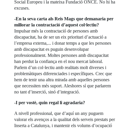
Social Europeu i la mateixa Fundació ONCE. No hi ha
excuses.
-En la seva carta als Reis Mags que demanaria per
millorar la contractació d’aquest col·lectiu?
Impulsar més la contractació de persones amb
discapacitat, ha de ser un eix prioritari d’actuació a
l’empresa externa,... i donar temps a que les persones
amb discapacitat es puguin desenvolupar
professionalment. Moltes persones amb discapacitat
han perdut la confiança en el nou mercat laboral.
Parlem d’un col·lectiu amb realitats molt diverses i
problemàtiques diferenciades i específiques. Crec que
hem de tenir una altra mirada amb aquelles persones
que necessiten més suport. Aleshores sí que parlarem
no tant d’inserció, sinó d’integració.
-I per vostè, quin regal li agradaria?
A nivell professional, que d’aquí un any puguem
valorar els avenços a la qualitat dels serveis prestats per
Inserta a Catalunya, i mantenir els volums d’ocupació