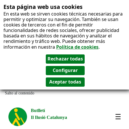
Esta página web usa cookies
En esta web se sirven cookies técnicas necesarias para
permitir y optimizar su navegación. También se usan
cookies de terceros con el fin de permitir
funcionalidades de redes sociales, ofrecer publicidad
basada en sus hábitos de navegación y analizar el
rendimiento y tráfico web. Puede obtener más
información en nuestra
Política de cookies
.
Salto al contenido
Butlletí
Il Ilusió Catalunya
Most