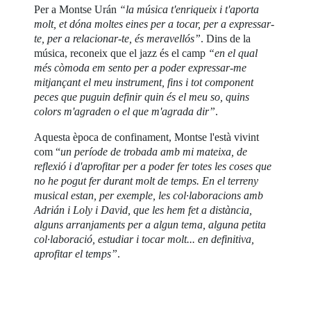
Per a Montse Urán
“la música t'enriqueix i t'aporta
molt, et dóna moltes eines per a tocar, per a expressar-
te, per a relacionar-te, és meravellós”
. Dins de la
música, reconeix que el jazz és el camp
“en el qual
més còmoda em sento per a poder expressar-me
mitjançant el meu instrument, fins i tot component
peces que puguin definir quin és el meu so, quins
colors m'agraden o el que m'agrada dir”
.
Aquesta època de confinament, Montse l'està vivint
com “
un període de trobada amb mi mateixa, de
reflexió i d'aprofitar per a poder fer totes les coses que
no he pogut fer durant molt de temps. En el terreny
musical estan, per exemple, les col·laboracions amb
Adrián i Loly i David, que les hem fet a distància,
alguns arranjaments per a algun tema, alguna petita
col·laboració, estudiar i tocar molt... en definitiva,
aprofitar el temps”
.