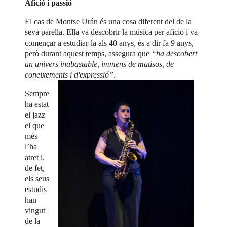
Afició i passió
El cas de Montse Urán és una cosa diferent del de la
seva parella. Ella va descobrir la música per afició i va
començar a estudiar-la als 40 anys, és a dir fa 9 anys,
però durant aquest temps, assegura que
“ha descobert
un univers inabastable, immens de matisos, de
coneixements i d'expressió”
.
Sempre
ha estat
el jazz
el que
més
l’ha
atret i,
de fet,
els seus
estudis
han
vingut
de la