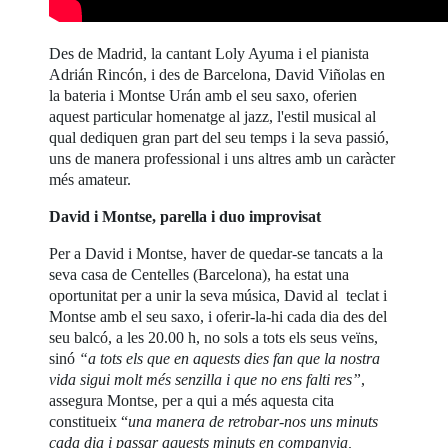
Des de Madrid, la cantant Loly Ayuma i el pianista
Adrián Rincón, i des de Barcelona, David Viñolas en
la bateria i Montse Urán amb el seu saxo, oferien
aquest particular homenatge al jazz, l'estil musical al
qual dediquen gran part del seu temps i la seva passió,
uns de manera professional i uns altres amb un caràcter
més amateur.
David i Montse, parella i duo improvisat
Per a David i Montse, haver de quedar-se tancats a la
seva casa de Centelles (Barcelona), ha estat una
oportunitat per a unir la seva música, David al teclat i
Montse amb el seu saxo, i oferir-la-hi cada dia des del
seu balcó, a les 20.00 h, no sols a tots els seus veïns,
sinó
“a tots els que en aquests dies fan que la nostra
vida sigui molt més senzilla i que no ens falti res”
,
assegura Montse, per a qui a més aquesta cita
constitueix “
una manera de retrobar-nos uns minuts
cada dia i passar aquests minuts en companyia,