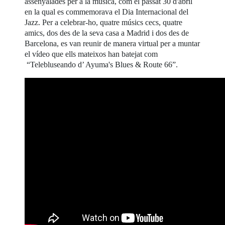
assenyalades per a la música, com el passat 30 d'abril
en la qual es commemorava el Dia Internacional del
Jazz. Per a celebrar-ho, quatre músics cecs, quatre
amics, dos des de la seva casa a Madrid i dos des de
Barcelona, es van reunir de manera virtual per a muntar
el vídeo que ells mateixos han batejat com
“Telebluseando d’ Ayuma's Blues & Route 66”.