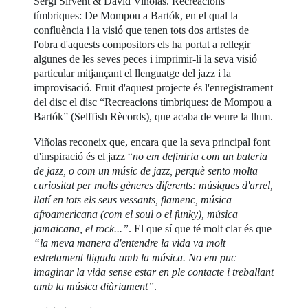
Sergi Sirvent & David Viñolas. Recreacions
tímbriques: De Mompou a Bartók, en el qual la
confluència i la visió que tenen tots dos artistes de
l'obra d'aquests compositors els ha portat a rellegir
algunes de les seves peces i imprimir-li la seva visió
particular mitjançant el llenguatge del jazz i la
improvisació. Fruit d'aquest projecte és l'enregistrament
del disc el disc “Recreacions tímbriques: de Mompou a
Bartók” (Selffish Rècords), que acaba de veure la llum.
Viñolas reconeix que, encara que la seva principal font
d'inspiració és el jazz “
no em definiria com un bateria
de jazz, o com un músic de jazz, perquè sento molta
curiositat per molts gèneres diferents: músiques d'arrel,
llatí en tots els seus vessants, flamenc, música
afroamericana (com el soul o el funky), música
jamaicana, el rock...”
. El que sí que té molt clar és que
“la meva manera d'entendre la vida va molt
estretament lligada amb la música. No em puc
imaginar la vida sense estar en ple contacte i treballant
amb la música diàriament”
.