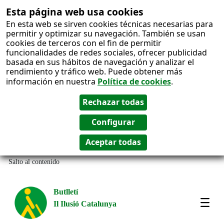
Esta página web usa cookies
En esta web se sirven cookies técnicas necesarias para
permitir y optimizar su navegación. También se usan
cookies de terceros con el fin de permitir
funcionalidades de redes sociales, ofrecer publicidad
basada en sus hábitos de navegación y analizar el
rendimiento y tráfico web. Puede obtener más
información en nuestra
Política de cookies
.
Salto al contenido
Butlletí
Il Ilusió Catalunya
Most