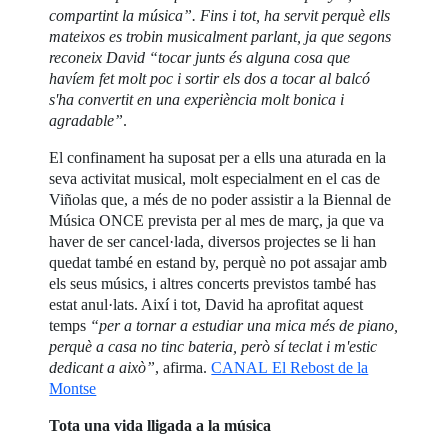
compartint la música”. Fins i tot, ha servit perquè ells
mateixos es trobin musicalment parlant, ja que segons
reconeix David “tocar junts és alguna cosa que
havíem fet molt poc i sortir els dos a tocar al balcó
s'ha convertit en una experiència molt bonica i
agradable”
.
El confinament ha suposat per a ells una aturada en la
seva activitat musical, molt especialment en el cas de
Viñolas que, a més de no poder assistir a la Biennal de
Música ONCE prevista per al mes de març, ja que va
haver de ser cancel·lada, diversos projectes se li han
quedat també en estand by, perquè no pot assajar amb
els seus músics, i altres concerts previstos també has
estat anul·lats. Així i tot, David ha aprofitat aquest
temps
“per a tornar a estudiar una mica més de piano,
perquè a casa no tinc bateria, però sí teclat i m'estic
dedicant a això”
, afirma.
CANAL El Rebost de la
Montse
Tota una vida lligada a la música