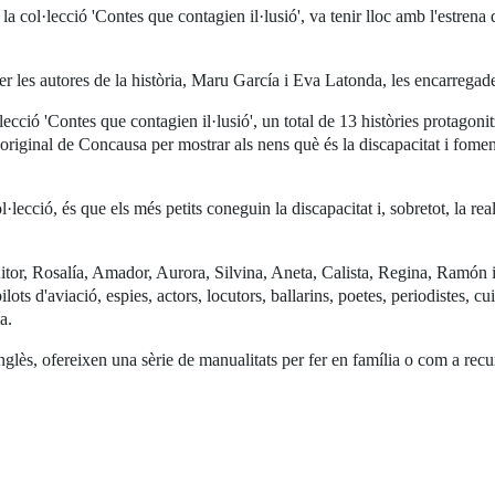
 la col·lecció 'Contes que contagien il·lusió', va tenir lloc amb l'estre
er les autores de la història, Maru García i Eva Latonda, les encarregades
ecció 'Contes que contagien il·lusió', un total de 13 històries protagoni
riginal de Concausa per mostrar als nens què és la discapacitat i foment
l·lecció, és que els més petits coneguin la discapacitat i, sobretot, la re
or, Rosalía, Amador, Aurora, Silvina, Aneta, Calista, Regina, Ramón i 
 pilots d'aviació, espies, actors, locutors, ballarins, poetes, periodistes, 
a.
 anglès, ofereixen una sèrie de manualitats per fer en família o com a recu