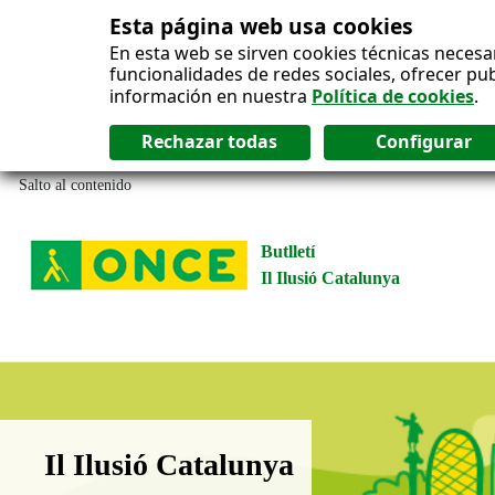
Esta página web usa cookies
En esta web se sirven cookies técnicas necesa
funcionalidades de redes sociales, ofrecer pu
información en nuestra
Política de cookies
.
Salto al contenido
Butlletí
Il Ilusió Catalunya
Boletín Il·lusió Catalunya
Il Ilusió Catalunya