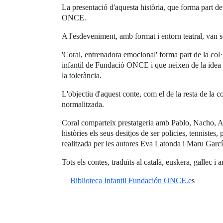
La presentació d'aquesta història, que forma part de
ONCE.
A l'esdeveniment, amb format i entorn teatral, van s
'Coral, entrenadora emocional' forma part de la col·l
infantil de Fundació ONCE i que neixen de la idea o
la tolerància.
L'objectiu d'aquest conte, com el de la resta de la co
normalitzada.
Coral comparteix prestatgeria amb Pablo, Nacho, Ait
històries els seus desitjos de ser policies, tennistes,
realitzada per les autores Eva Latonda i Maru Garcí
Tots els contes, traduïts al català, euskera, gallec i
Biblioteca Infantil Fundación ONCE.e
s