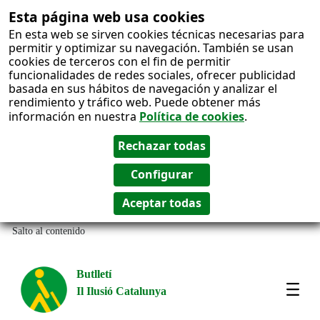
Esta página web usa cookies
En esta web se sirven cookies técnicas necesarias para
permitir y optimizar su navegación. También se usan
cookies de terceros con el fin de permitir
funcionalidades de redes sociales, ofrecer publicidad
basada en sus hábitos de navegación y analizar el
rendimiento y tráfico web. Puede obtener más
información en nuestra
Política de cookies
.
Salto al contenido
Butlletí
Il Ilusió Catalunya
Most