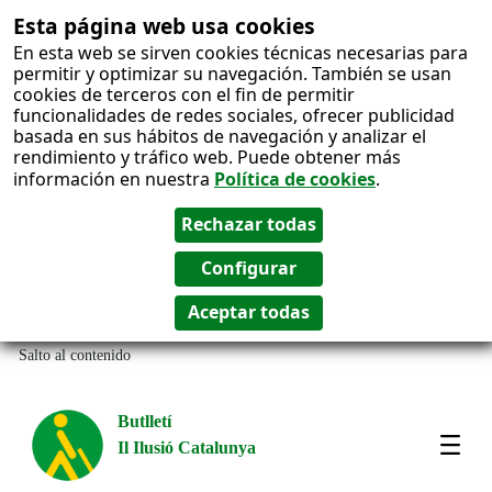
Esta página web usa cookies
En esta web se sirven cookies técnicas necesarias para
permitir y optimizar su navegación. También se usan
cookies de terceros con el fin de permitir
funcionalidades de redes sociales, ofrecer publicidad
basada en sus hábitos de navegación y analizar el
rendimiento y tráfico web. Puede obtener más
información en nuestra
Política de cookies
.
Salto al contenido
Butlletí
Il Ilusió Catalunya
Most