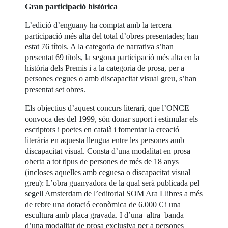
Gran participació històrica
L’edició d’enguany ha comptat amb la tercera
participació més alta del total d’obres presentades; han
estat 76 títols. A la categoria de narrativa s’han
presentat 69 títols, la segona participació més alta en la
història dels Premis i a la categoria de prosa, per a
persones cegues o amb discapacitat visual greu, s’han
presentat set obres.
Els objectius d’aquest concurs literari, que l’ONCE
convoca des del 1999, són donar suport i estimular els
escriptors i poetes en català i fomentar la creació
literària en aquesta llengua entre les persones amb
discapacitat visual. Consta d’una modalitat en prosa
oberta a tot tipus de persones de més de 18 anys
(incloses aquelles amb ceguesa o discapacitat visual
greu): L’obra guanyadora de la qual serà publicada pel
segell Amsterdam de l’editorial SOM Ara Llibres a més
de rebre una dotació econòmica de 6.000 € i una
escultura amb placa gravada. I d’una altra banda
d’una modalitat de prosa exclusiva per a persones