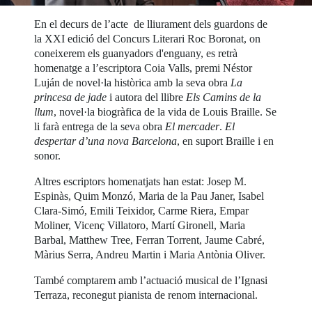
En el decurs de l’acte de lliurament dels guardons de
la XXI edició del Concurs Literari Roc Boronat, on
coneixerem els guanyadors d'enguany, es retrà
homenatge a l’escriptora Coia Valls, premi Néstor
Luján de novel·la històrica amb la seva obra
La
princesa de jade
i autora del llibre
Els Camins de la
llum
, novel·la biogràfica de la vida de Louis Braille. Se
li farà entrega de la seva obra
El mercader
.
El
despertar d’una nova Barcelona
, en suport Braille i en
sonor.
Altres escriptors homenatjats han estat: Josep M.
Espinàs, Quim Monzó, Maria de la Pau Janer, Isabel
Clara-Simó, Emili Teixidor, Carme Riera, Empar
Moliner, Vicenç Villatoro, Martí Gironell, Maria
Barbal, Matthew Tree, Ferran Torrent, Jaume Cabré,
Màrius Serra, Andreu Martin i Maria Antònia Oliver.
També comptarem amb l’actuació musical de l’Ignasi
Terraza, reconegut pianista de renom internacional.