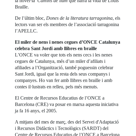
la novel·la
Camins de llum
que narra la vida de Louis
Braille.
De l’últim bloc,
Dones de la literatura tarragonina
, els
lectors van ser els membres de l’associació tarragonina
l’APELLC.
El miler de nens i nenes cegues d’ONCE Catalunya
celebra Sant Jordi amb llibres en braille
L’ONCE va voler que tots els nens cecs i les nenes
cegues de Catalunya, més d’un miler d’afiliats i
afiliades a l’Organització, també poguessin celebrar
Sant Jordi, igual que la resta dels seus companys i
companyes. Ho van fer amb llibres en braille i amb
contes il·lustrats en relleu, pels més menuts.
El Centre de Recursos Educatius de l’ONCE a
Barcelona (CRE) va posar en marxa aquesta iniciativa
ja fa 16 anys, el 2005.
A mitjans del mes de març, des del Servei d'Adaptació
i Recursos Didàctics i Tecnològics (SARDT) del
Centre de Recursos Educatius de l’ONCE a Barcelona