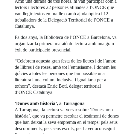
Amb una durada de tres hores, hi van participar com a
lectors i lectores 22 persones afiliades a l’ONCE que
van llegir textos en braille o amb ajuda òptica i 12
treballadors de la Delegació Territorial de l’ONCE a
Catalunya.
Fa dos anys, la Biblioteca de l’ONCE a Barcelona, va
organitzar la primera marató de lectura amb una gran
èxit de participació presencial.
“Celebrem aquesta gran festa de les lletres i de l’amor,
de llibres i de roses, amb tot l’entusiasme. I donem les
gràcies a totes les persones que fan possible una
literatura i una cultura inclusiva i igualitària per a
tothom”, destacà Enric Botí, delegat territorial
d’ONCE Catalunya.
‘Dones amb història’, a Tarragona
A Tarragona, la lectura va versar sobre ‘Dones amb
història’, que va permetre escoltar el testimoni de dones
que han deixat la seva empremta en el temps: pels seus
descobriments, pels seus escrits, per haver aconseguit