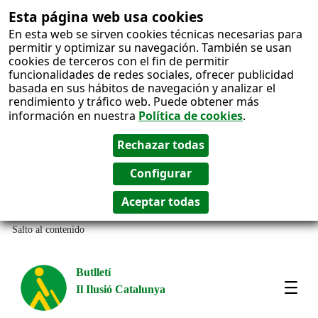
Esta página web usa cookies
En esta web se sirven cookies técnicas necesarias para
permitir y optimizar su navegación. También se usan
cookies de terceros con el fin de permitir
funcionalidades de redes sociales, ofrecer publicidad
basada en sus hábitos de navegación y analizar el
rendimiento y tráfico web. Puede obtener más
información en nuestra
Política de cookies
.
Salto al contenido
Butlletí
Il Ilusió Catalunya
Most