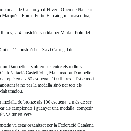
Campionats de Catalunya d’Hivern Open de Natació
ria Marquès i Emma Feliu. En categoria masculina,
liures, la 4ª posició assolida per Marian Polo del
ot en 11ª posició i en Xavi Carregal de la
dou Dambelleh s'obren pas entre els millors
l Club Natació Castellfollit, Mahamadou Dambelleh
r cinquè en els 50 esquena i 100 lliures. “Estic molt
important ja no per la medalla sinó per tots els
r Mahamadou.
r medalla de bronze als 100 esquena, a més de ser
cipar als campionats i guanyar una medalla; competir
é”, va dir en Pere.
ada va estar organitzat per la Federació Catalana