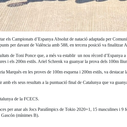
utar els Campionats d’Espanya Absolut de natació adaptada per Comunita
punts per davant de València amb 588, en tercera posició va finalitzar
sultats de Toni Ponce que, a més va establir un nou rècord d’Espanya 
es i els 200m estils. Ariel Schrenk va guanyar la prova dels 100m lliu
úria Marquès en les proves de 100m esquena i 200m estils, va destacar l
ir amb els seus resultats a la puntuació final de Catalunya que va gua
atalunya de la FCECS.
es per anar als Jocs Paralímpics de Tokio 2020+1, 15 masculines i 9 fe
i Gascón (mínimes B).