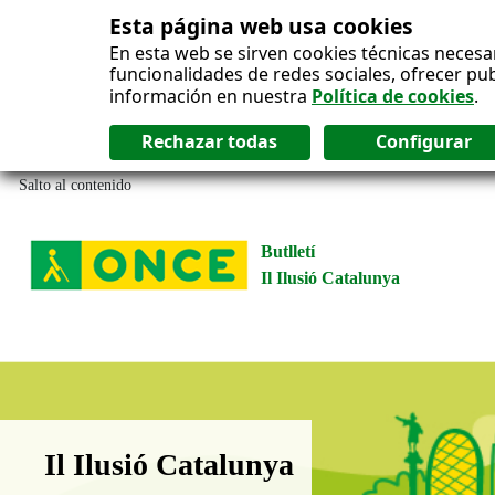
Esta página web usa cookies
En esta web se sirven cookies técnicas necesa
funcionalidades de redes sociales, ofrecer pu
información en nuestra
Política de cookies
.
Salto al contenido
Butlletí
Il Ilusió Catalunya
Boletín Il·lusió Catalunya
Il Ilusió Catalunya