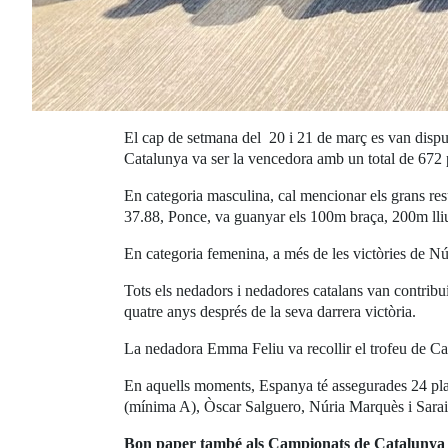
El cap de setmana del 20 i 21 de març es van disp
Catalunya va ser la vencedora amb un total de 672 
En categoria masculina, cal mencionar els grans re
37.88, Ponce, va guanyar els 100m braça, 200m lliur
En categoria femenina, a més de les victòries de N
Tots els nedadors i nedadores catalans van contribu
quatre anys després de la seva darrera victòria.
La nedadora Emma Feliu va recollir el trofeu de C
En aquells moments, Espanya té assegurades 24 plac
(mínima A), Òscar Salguero, Núria Marquès i Sara
Bon paper també als Campionats de Catalunya