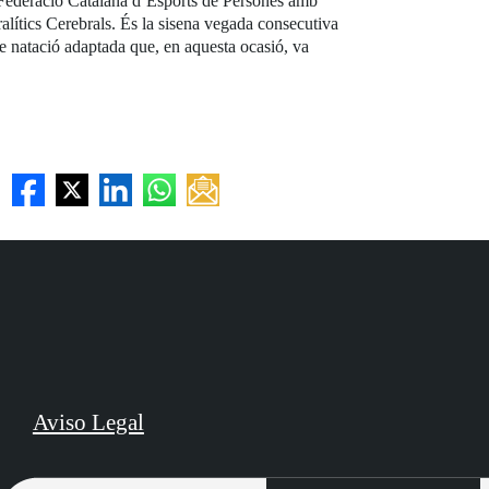
 Federació Catalana d’Esports de Persones amb
ralítics Cerebrals. És la sisena vegada consecutiva
e natació adaptada que, en aquesta ocasió, va
Aviso Legal