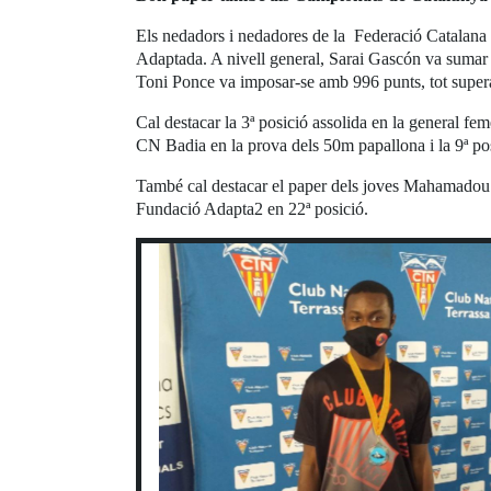
Els nedadors i nedadores de la Federació Catalana
Adaptada. A nivell general, Sarai Gascón va sumar 
Toni Ponce va imposar-se amb 996 punts, tot supera
Cal destacar la 3ª posició assolida en la general f
CN Badia en la prova dels 50m papallona i la 9ª p
També cal destacar el paper dels joves Mahamadou D
Fundació Adapta2 en 22ª posició.