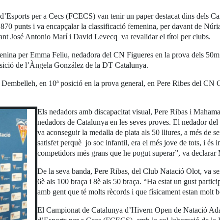
 d’Esports per a Cecs (FCECS) van tenir un paper destacat dins dels 
870 punts i va encapçalar la classificació femenina, per davant de Nú
nt José Antonio Marí i David Levecq va revalidar el títol per clubs.
emenina per Emma Feliu, nedadora del CN Figueres en la prova dels 50m l
osició de l’Àngela González de la DT Catalunya.
embelleh, en 10ª posició en la prova general, en Pere Ribes del CN Ol
Els nedadors amb discapacitat visual, Pere Ribas i Mahama
nedadors de Catalunya en les seves proves. El nedador de
va aconseguir la medalla de plata als 50 lliures, a més de se
satisfet perquè jo soc infantil, era el més jove de tots, i és 
competidors més grans que he pogut superar”, va declara
De la seva banda, Pere Ribas, del Club Natació Olot, va se
6è als 100 braça i 8è als 50 braça. “Ha estat un gust parti
amb gent que té molts rècords i que físicament estan molt b
El Campionat de Catalunya d’Hivern Open de Natació Adapt