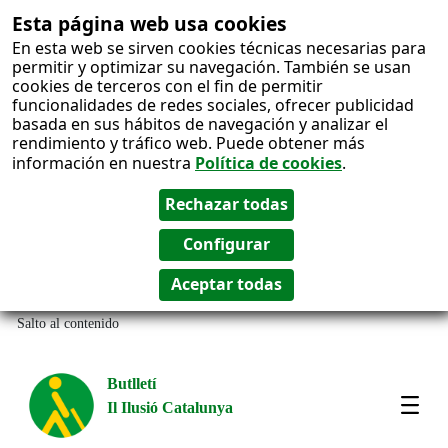
Esta página web usa cookies
En esta web se sirven cookies técnicas necesarias para
permitir y optimizar su navegación. También se usan
cookies de terceros con el fin de permitir
funcionalidades de redes sociales, ofrecer publicidad
basada en sus hábitos de navegación y analizar el
rendimiento y tráfico web. Puede obtener más
información en nuestra
Política de cookies
.
Salto al contenido
Butlletí
Il Ilusió Catalunya
Most