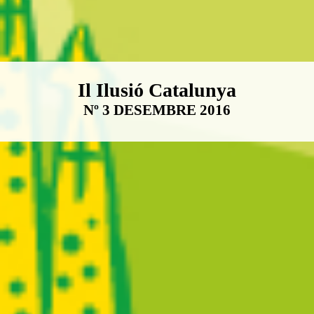
Boletín Il·lusió Catalunya
Il Ilusió Catalunya
Nº 3 DESEMBRE 2016