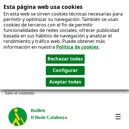
Esta página web usa cookies
En esta web se sirven cookies técnicas necesarias para
permitir y optimizar su navegación. También se usan
cookies de terceros con el fin de permitir
funcionalidades de redes sociales, ofrecer publicidad
basada en sus hábitos de navegación y analizar el
rendimiento y tráfico web. Puede obtener más
información en nuestra
Política de cookies
.
Salto al contenido
Butlletí
Il Ilusió Catalunya
Most