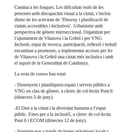
Camina a les fosques. Les dificultats reals de les
persones amb discapacitat visual a la ciutat, s’inclou
dintre de les activitats de ‘Disseny i planificació de
ciutats accessibles i inclusives’. Urbanisme amb
perspectiva de gènere interseccional. Organitzat per
l’ajuntament de Vilanova i la Geltrú i per VNG
Inclusió, espai de recerca, participació, reflexió i treball
encaminat a promoure, a implementar accions per fer
de Vilanova i la Geltrú una ciutat més inclusiva i amb
el suport de la Generalitat de Catalunya.
La resta de cursos han estat:
- Dissenyem i planifiquem espais i serveis públics a
VNG en clau de gènere, a càrrec de col·lectiu Punt 6
(dimecres 5 de juny).
-El Dret a la ciutat i la diversitat humana a l’espai
públic. Eines per a la inclusió!, a càrrec de col·lectiu
Punt 6 i ECOM (dimecres 12 de juny).
- Inspirem-nos a través de bones pràctiques locals i