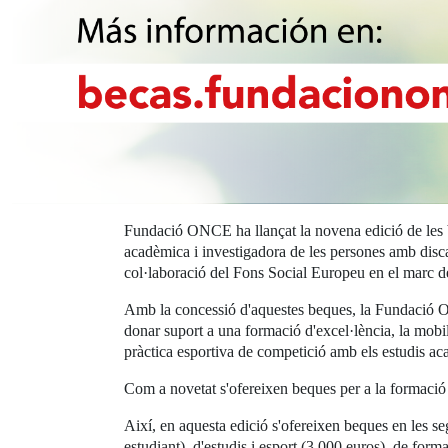
Fundació ONCE ha llançat la novena edició de les beq
acadèmica i investigadora de les persones amb discap
col·laboració del Fons Social Europeu en el marc 
Amb la concessió d'aquestes beques, la Fundació ON
donar suport a una formació d'excel·lència, la mobilit
pràctica esportiva de competició amb els estudis acad
Com a novetat s'ofereixen beques per a la formació
Així, en aquesta edició s'ofereixen beques en les se
estudiant), d'estudis i esport (3.000 euros), de for