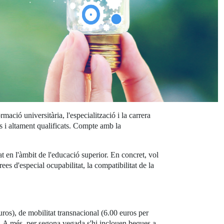
ació universitària, l'especialització i la carrera
cs i altament qualificats. Compte amb la
en l'àmbit de l'educació superior. En concret, vol
ees d'especial ocupabilitat, la compatibilitat de la
ros), de mobilitat transnacional (6.00 euros per
ió. A més, per segona vegada s'hi inclouen beques a