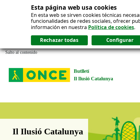
Esta página web usa cookies
En esta web se sirven cookies técnicas necesa
funcionalidades de redes sociales, ofrecer pu
información en nuestra
Política de cookies
.
Salto al contenido
Butlletí
Il Ilusió Catalunya
Boletín Il·lusió Catalunya
Il Ilusió Catalunya