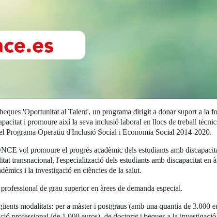
ues 'Oportunitat al Talent', un programa dirigit a donar suport a la form
acitat i promoure així la seva inclusió laboral en llocs de treball tècni
del Programa Operatiu d'Inclusió Social i Economia Social 2014-2020.
CE vol promoure el progrés acadèmic dels estudiants amb discapacitat 
at transnacional, l'especialització dels estudiants amb discapacitat en àr
èmics i la investigació en ciències de la salut.
 professional de grau superior en àrees de demanda especial.
güents modalitats: per a màster i postgraus (amb una quantia de 3.000 eu
mació professional (de 1.000 euros), de doctorat i beques a la investigac