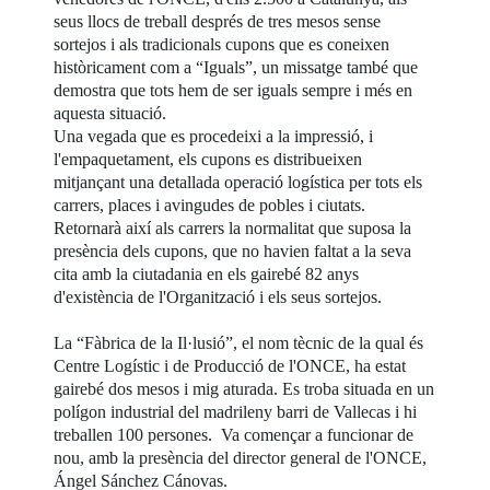
seus llocs de treball després de tres mesos sense
sortejos i als tradicionals cupons que es coneixen
històricament com a “Iguals”, un missatge també que
demostra que tots hem de ser iguals sempre i més en
aquesta situació.
Una vegada que es procedeixi a la impressió, i
l'empaquetament, els cupons es distribueixen
mitjançant una detallada operació logística per tots els
carrers, places i avingudes de pobles i ciutats.
Retornarà així als carrers la normalitat que suposa la
presència dels cupons, que no havien faltat a la seva
cita amb la ciutadania en els gairebé 82 anys
d'existència de l'Organització i els seus sortejos.
La “Fàbrica de la Il·lusió”, el nom tècnic de la qual és
Centre Logístic i de Producció de l'ONCE, ha estat
gairebé dos mesos i mig aturada. Es troba situada en un
polígon industrial del madrileny barri de Vallecas i hi
treballen 100 persones. Va començar a funcionar de
nou, amb la presència del director general de l'ONCE,
Ángel Sánchez Cánovas.