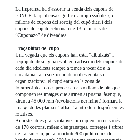
La Impremta ha d'assortir la venda dels cupons de
l'ONCE, la qual cosa significa la impressió de 5,5
milions de cupons del sorteig del cupó diari i dels
cupons de cap de setmana i de 13,5 milions del
“Cuponazo” de divendres.
Traçabilitat del cupó
Una vegada que els cupons han estat “dibuixats” i
l'equip de disseny ha establert cadascun dels cupons de
cada dia (dedicats sempre a temes a tocar de a la
ciutadania i a la sol·licitud de moltes entitats i
organitzacions), el cupó entra en la zona de
fotomecànica, on es processen els milions de bits que
componen les imatges que arriben al prisma làser que,
girant a 45.000 rpm (revolucions per minut) formarà la
imatge de les planxes “offset” a introduir després en les
rotatives.
Aquestes dues grans rotatives arrenquen amb els més
de 170 corrons, milers d'engranatges, corretges i arbres
de transmissió, per a imprimir 300 quilòmetres de