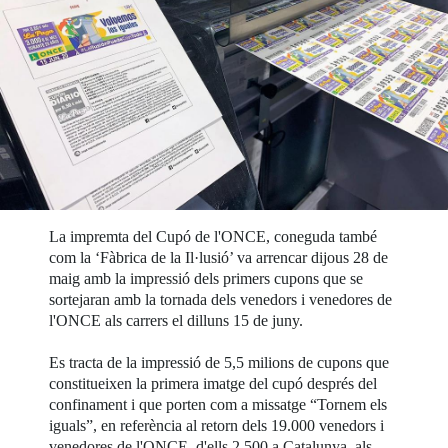
La impremta del Cupó de l'ONCE, coneguda també
com la ‘Fàbrica de la Il·lusió’ va arrencar dijous 28 de
maig amb la impressió dels primers cupons que se
sortejaran amb la tornada dels venedors i venedores de
l'ONCE als carrers el dilluns 15 de juny.
Es tracta de la impressió de 5,5 milions de cupons que
constitueixen la primera imatge del cupó després del
confinament i que porten com a missatge “Tornem els
iguals”, en referència al retorn dels 19.000 venedors i
venedores de l'ONCE, d'ells 2.500 a Catalunya, als