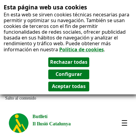
Esta página web usa cookies
En esta web se sirven cookies técnicas necesarias para
permitir y optimizar su navegación. También se usan
cookies de terceros con el fin de permitir
funcionalidades de redes sociales, ofrecer publicidad
basada en sus hábitos de navegación y analizar el
rendimiento y tráfico web. Puede obtener más
información en nuestra
Política de cookies
.
Salto al contenido
Butlletí
Il Ilusió Catalunya
Most