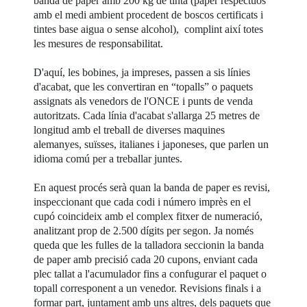
banda de paper amb 200 kg de tinta (paper respectuós
amb el medi ambient procedent de boscos certificats i
tintes base aigua o sense alcohol), complint així totes
les mesures de responsabilitat.
D'aquí, les bobines, ja impreses, passen a sis línies
d'acabat, que les convertiran en “topalls” o paquets
assignats als venedors de l'ONCE i punts de venda
autoritzats. Cada línia d'acabat s'allarga 25 metres de
longitud amb el treball de diverses maquines
alemanyes, suïsses, italianes i japoneses, que parlen un
idioma comú per a treballar juntes.
En aquest procés serà quan la banda de paper es revisi,
inspeccionant que cada codi i número imprès en el
cupó coincideix amb el complex fitxer de numeració,
analitzant prop de 2.500 dígits per segon. Ja només
queda que les fulles de la talladora seccionin la banda
de paper amb precisió cada 20 cupons, enviant cada
plec tallat a l'acumulador fins a confugurar el paquet o
topall corresponent a un venedor. Revisions finals i a
formar part, juntament amb uns altres, dels paquets que