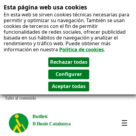
Esta página web usa cookies
En esta web se sirven cookies técnicas necesarias para
permitir y optimizar su navegación. También se usan
cookies de terceros con el fin de permitir
funcionalidades de redes sociales, ofrecer publicidad
basada en sus hábitos de navegación y analizar el
rendimiento y tráfico web. Puede obtener más
información en nuestra
Política de cookies
.
Salto al contenido
Butlletí
Il Ilusió Catalunya
Most