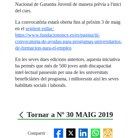
Nacional de Garantia Juvenil de manera prèvia a l'inici
del curs.
La convocatòria estarà oberta fins al pròxim 3 de maig
en el
següent enllaç:
https://www.fundaciononce.es/es/pagina/iii-
convocatoria-de-ayudas-para-programas-universitarios-
de-formacion-para-el-empleo
En les seves dues edicions anteriors, aquesta iniciativa
ha permès que més de 500 joves amb discapacitat
intel·lectual passessin per una de les universitats
beneficiàries del programa, i milloressin així les seves
habilitats socials i laborals.
Tornar a Nº 30 MAIG 2019
Compartir :