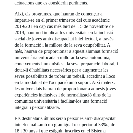
actuacions que es considerin pertinents.
Així, els programes, que hauran de començar a
impartir-se en el primer trimestre del curs acadèmic
2019/20 i en cap cas més tard del 15 de novembre de
2019, hauran d'implicar les universitats en la inclusió
social de joves amb discapacitat intel·lectual, a través
de la formació i la millora de la seva ocupabilitat. A
més, hauran de proporcionar a aquest alumnat formació
universitària enfocada a millorar la seva autonomia,
coneixements humanístics i la seva preparació laboral, i
dotar-li d'habilitats necessàries per a augmentar les
seves possibilitats de trobar un treball, accedint a llocs
en la modalitat de l'ocupació amb suport. Així mateix,
les universitats hauran de proporcionar a aquests joves
experiències inclusives i de normalització dins de la
comunitat universitària i facilitar-los una formació
integral i personalitzada.
Els destinataris últims seran persones amb discapacitat
intel·lectual -amb un grau igual o superior al 33%-, de
18 i 30 anys i que estiguin inscrites en el Sistema