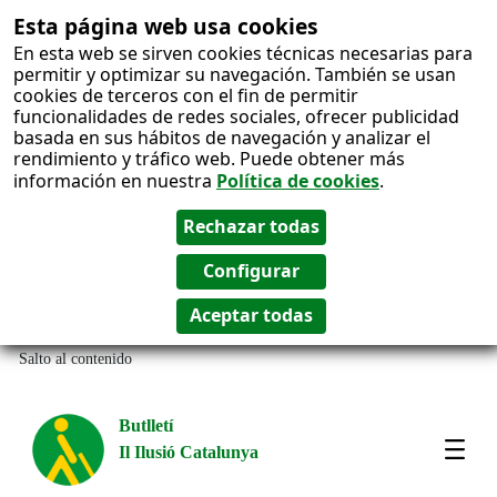
Esta página web usa cookies
En esta web se sirven cookies técnicas necesarias para
permitir y optimizar su navegación. También se usan
cookies de terceros con el fin de permitir
funcionalidades de redes sociales, ofrecer publicidad
basada en sus hábitos de navegación y analizar el
rendimiento y tráfico web. Puede obtener más
información en nuestra
Política de cookies
.
Salto al contenido
Butlletí
Il Ilusió Catalunya
Most