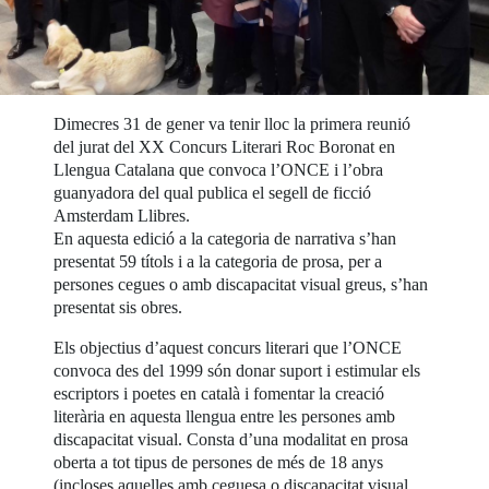
Dimecres 31 de gener va tenir lloc la primera reunió
del jurat del XX Concurs Literari Roc Boronat en
Llengua Catalana que convoca l’ONCE i l’obra
guanyadora del qual publica el segell de ficció
Amsterdam Llibres.
En aquesta edició a la categoria de narrativa s’han
presentat 59 títols i a la categoria de prosa, per a
persones cegues o amb discapacitat visual greus, s’han
presentat sis obres.
Els objectius d’aquest concurs literari que l’ONCE
convoca des del 1999 són donar suport i estimular els
escriptors i poetes en català i fomentar la creació
literària en aquesta llengua entre les persones amb
discapacitat visual. Consta d’una modalitat en prosa
oberta a tot tipus de persones de més de 18 anys
(incloses aquelles amb ceguesa o discapacitat visual