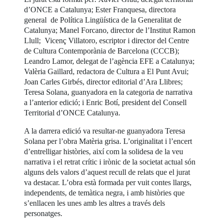
d’ONCE a Catalunya; Ester Franquesa, directora
general de Política Lingüística de la Generalitat de
Catalunya; Manel Forcano, director de l’Institut Ramon
Llull; Vicenç Villatoro, escriptor i director del Centre
de Cultura Contemporània de Barcelona (CCCB);
Leandro Lamor, delegat de l’agència EFE a Catalunya;
Valèria Gaillard, redactora de Cultura a El Punt Avui;
Joan Carles Girbés, director editorial d’Ara Llibres;
Teresa Solana, guanyadora en la categoria de narrativa
a l’anterior edició; i Enric Botí, president del Consell
Territorial d’ONCE Catalunya.
A la darrera edició va resultar-ne guanyadora Teresa
Solana per l’obra Matèria grisa. L’originalitat i l’encert
d’entrelligar històries, així com la solidesa de la veu
narrativa i el retrat crític i irònic de la societat actual són
alguns dels valors d’aquest recull de relats que el jurat
va destacar. L’obra està formada per vuit contes llargs,
independents, de temàtica negra, i amb històries que
s’enllacen les unes amb les altres a través dels
personatges.