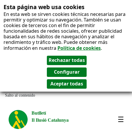
Esta página web usa cookies
En esta web se sirven cookies técnicas necesarias para
permitir y optimizar su navegación. También se usan
cookies de terceros con el fin de permitir
funcionalidades de redes sociales, ofrecer publicidad
basada en sus hábitos de navegación y analizar el
rendimiento y tráfico web. Puede obtener más
información en nuestra
Política de cookies
.
Salto al contenido
Butlletí
Il Ilusió Catalunya
Most