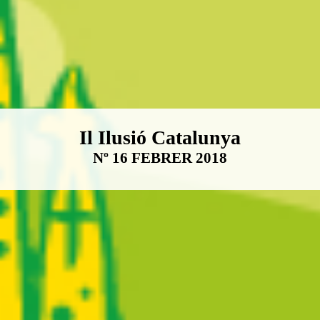
Boletín Il·lusió Catalunya
Il Ilusió Catalunya
Nº 16 FEBRER 2018