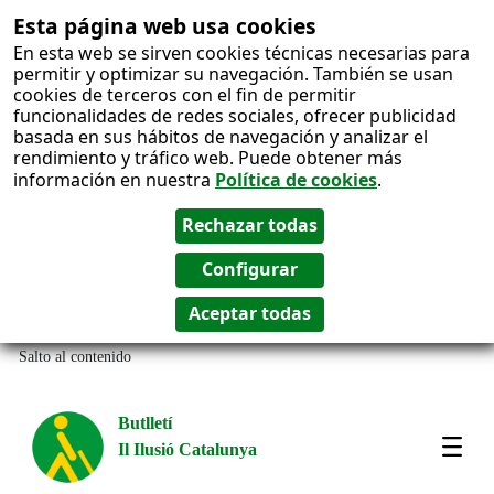
Esta página web usa cookies
En esta web se sirven cookies técnicas necesarias para
permitir y optimizar su navegación. También se usan
cookies de terceros con el fin de permitir
funcionalidades de redes sociales, ofrecer publicidad
basada en sus hábitos de navegación y analizar el
rendimiento y tráfico web. Puede obtener más
información en nuestra
Política de cookies
.
Salto al contenido
Butlletí
Il Ilusió Catalunya
Most