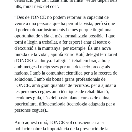
celebració per tot l’Estat amb la frase ‘Veure depèn dels
ulls, mirar neix del cor’.
“Des de l'ONCE no podem retornar la capacitat de
veure a una persona que ha perdut la vista, però sí que
li podem donar instruments i eines perquè tingui una
oportunitat de vida el més normalitzada possible. I que
torni a llegir, a treballar, a fer esport i anar al teatre o
d'excursió a la muntanya, per exemple. És una nova
mirada de la vida”, apuntà Enric Botí, delegat territorial
d'ONCE Catalunya. I afegí: “Treballem braç a braç
amb metges i metgesses per una detecció precoç als
nadons. I amb la comunitat científica per a la recerca de
solucions. I amb els bons i grans professionals de
l'ONCE, amb gran quantitat de recursos, per a ajudar a
les persones cegues amb tècniques de rehabilitació,
tècniques guia, l'ús del bastó blanc, cursos de cuina,
puericultura, tiflotecnologia (tecnologia adaptada per a
persones cegues)...
Amb aquest cupó, l'ONCE vol conscienciar a la
població sobre la importància de la prevenció de la