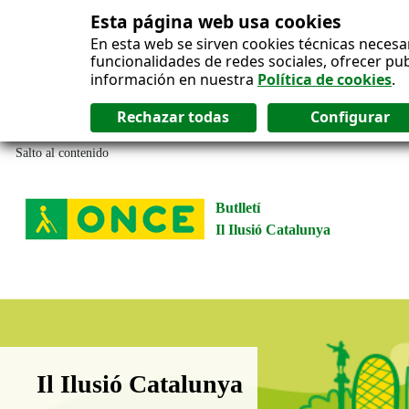
Esta página web usa cookies
En esta web se sirven cookies técnicas necesa
funcionalidades de redes sociales, ofrecer pu
información en nuestra
Política de cookies
.
Salto al contenido
Butlletí
Il Ilusió Catalunya
Boletín Il·lusió Catalunya
Il Ilusió Catalunya