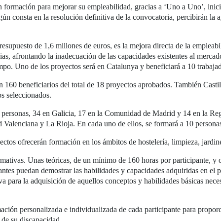
án formación para mejorar su empleabilidad, gracias a ‘Uno a Uno’, in
 consta en la resolución definitiva de la convocatoria, percibirán la a
resupuesto de 1,6 millones de euros, es la mejora directa de la empleab
ias, afrontando la inadecuación de las capacidades existentes al mercad
empo. Uno de los proyectos será en Catalunya y beneficiará a 10 trabaj
160 beneficiarios del total de 18 proyectos aprobados. También Casti
os seleccionados.
 personas, 34 en Galicia, 17 en la Comunidad de Madrid y 14 en la Reg
Valenciana y La Rioja. En cada uno de ellos, se formará a 10 persona
ectos ofrecerán formación en los ámbitos de hostelería, limpieza, jardinerí
mativas. Unas teóricas, de un mínimo de 160 horas por participante, y o
antes puedan demostrar las habilidades y capacidades adquiridas en el 
va para la adquisición de aquellos conceptos y habilidades básicas neces
ación personalizada e individualizada de cada participante para propor
n de su discapacidad.