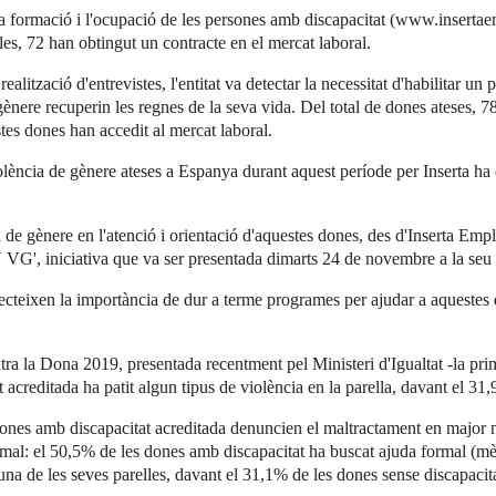
a formació i l'ocupació de les persones amb discapacitat (www.inserta
les, 72 han obtingut un contracte en el mercat laboral.
alització d'entrevistes, l'entitat va detectar la necessitat d'habilitar u
nere recuperin les regnes de la seva vida. Del total de dones ateses, 78 
s dones han accedit al mercat laboral.
olència de gènere ateses a Espanya durant aquest període per Inserta ha 
ia de gènere en l'atenció i orientació d'aquestes dones, des d'Inserta 
 VG', iniciativa que va ser presentada dimarts 24 de novembre a la s
eflecteixen la importància de dur a terme programes per ajudar a aquestes
ra la Dona 2019, presentada recentment pel Ministeri d'Igualtat -la pri
 acreditada ha patit algun tipus de violència en la parella, davant el 31
dones amb discapacitat acreditada denuncien el maltractament en major 
al: el 50,5% de les dones amb discapacitat ha buscat ajuda formal (mèdi
na de les seves parelles, davant el 31,1% de les dones sense discapacita