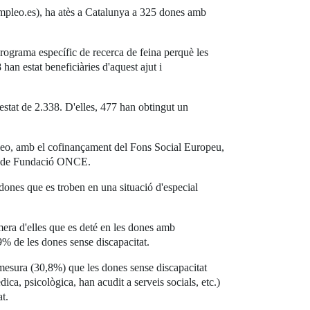
empleo.es), ha atès a Catalunya a 325 dones amb
n programa específic de recerca de feina perquè les
han estat beneficiàries d'aquest ajut i
estat de 2.338. D'elles, 477 han obtingut un
Empleo, amb el cofinançament del Fons Social Europeu,
eu de Fundació ONCE.
 dones que es troben en una situació d'especial
mera d'elles que es deté en les dones amb
,9% de les dones sense discapacitat.
mesura (30,8%) que les dones sense discapacitat
ca, psicològica, han acudit a serveis socials, etc.)
t.