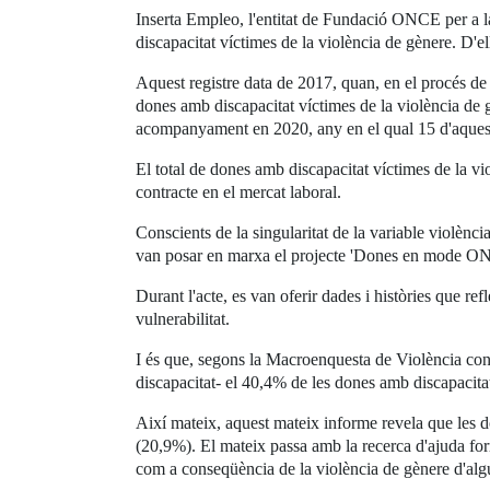
Inserta Empleo, l'entitat de Fundació ONCE per a l
discapacitat víctimes de la violència de gènere. D'el
Aquest registre data de 2017, quan, en el procés de re
dones amb discapacitat víctimes de la violència de gè
acompanyament en 2020, any en el qual 15 d'aqueste
El total de dones amb discapacitat víctimes de la vi
contracte en el mercat laboral.
Conscients de la singularitat de la variable violènc
van posar en marxa el projecte 'Dones en mode ON
Durant l'acte, es van oferir dades i històries que r
vulnerabilitat.
I és que, segons la Macroenquesta de Violència cont
discapacitat- el 40,4% de les dones amb discapacitat
Així mateix, aquest mateix informe revela que les 
(20,9%). El mateix passa amb la recerca d'ajuda form
com a conseqüència de la violència de gènere d'algu