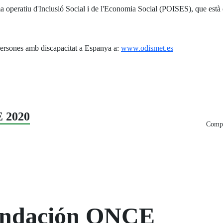
peratiu d'Inclusió Social i de l'Economia Social (POISES), que està
persones amb discapacitat a Espanya a:
www.odismet.es
 2020
Compa
Fundación ONCE