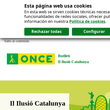
Esta página web usa cookies
En esta web se sirven cookies técnicas necesa
funcionalidades de redes sociales, ofrecer pu
información en nuestra
Política de cookies
.
Salto al contenido
Butlletí
Il Ilusió Catalunya
Boletín Il·lusió Catalunya
Il Ilusió Catalunya