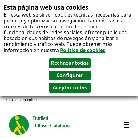
Esta página web usa cookies
En esta web se sirven cookies técnicas necesarias para
permitir y optimizar su navegación. También se usan
cookies de terceros con el fin de permitir
funcionalidades de redes sociales, ofrecer publicidad
basada en sus hábitos de navegación y analizar el
rendimiento y tráfico web. Puede obtener más
información en nuestra
Política de cookies
.
Salto al contenido
Butlletí
Il Ilusió Catalunya
Most