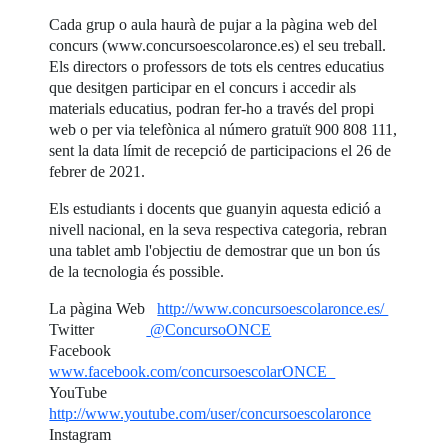
Cada grup o aula haurà de pujar a la pàgina web del
concurs (www.concursoescolaronce.es) el seu treball.
Els directors o professors de tots els centres educatius
que desitgen participar en el concurs i accedir als
materials educatius, podran fer-ho a través del propi
web o per via telefònica al número gratuït 900 808 111,
sent la data límit de recepció de participacions el 26 de
febrer de 2021.
Els estudiants i docents que guanyin aquesta edició a
nivell nacional, en la seva respectiva categoria, rebran
una tablet amb l'objectiu de demostrar que un bon ús
de la tecnologia és possible.
La pàgina Web
http://www.concursoescolaronce.es/
Twitter
@ConcursoONCE
Facebook
www.facebook.com/concursoescolarONCE
YouTube
http://www.youtube.com/user/concursoescolaronce
Instagram