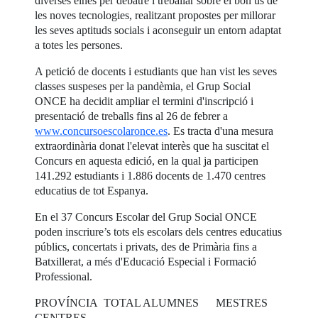
diverses eines per debatre i treballar sobre el bon ús de
les noves tecnologies, realitzant propostes per millorar
les seves aptituds socials i aconseguir un entorn adaptat
a totes les persones.
A petició de docents i estudiants que han vist les seves
classes suspeses per la pandèmia, el Grup Social
ONCE ha decidit ampliar el termini d'inscripció i
presentació de treballs fins al 26 de febrer a
www.concursoescolaronce.es
. Es tracta d'una mesura
extraordinària donat l'elevat interès que ha suscitat el
Concurs en aquesta edició, en la qual ja participen
141.292 estudiants i 1.886 docents de 1.470 centres
educatius de tot Espanya.
En el 37 Concurs Escolar del Grup Social ONCE
poden inscriure’s tots els escolars dels centres educatius
públics, concertats i privats, des de Primària fins a
Batxillerat, a més d'Educació Especial i Formació
Professional.
PROVÍNCIA TOTAL ALUMNES MESTRES
CENTRES