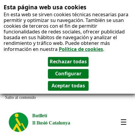
Esta página web usa cookies
En esta web se sirven cookies técnicas necesarias para
permitir y optimizar su navegación. También se usan
cookies de terceros con el fin de permitir
funcionalidades de redes sociales, ofrecer publicidad
basada en sus hábitos de navegación y analizar el
rendimiento y tráfico web. Puede obtener más
información en nuestra
Política de cookies
.
Salto al contenido
Butlletí
Il Ilusió Catalunya
Most