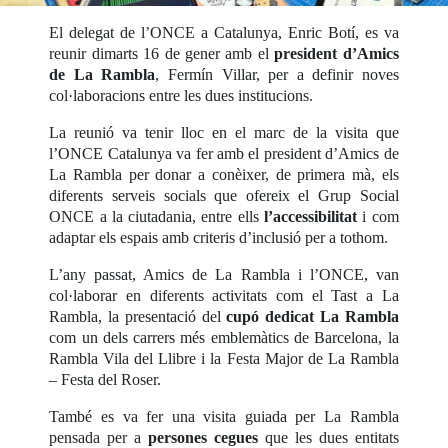
El delegat de l’ONCE a Catalunya, Enric Botí, es va
reunir dimarts 16 de gener amb el
president d’Amics
de La Rambla
, Fermín Villar, per a definir noves
col·laboracions entre les dues institucions.
La reunió va tenir lloc en el marc de la visita que
l’ONCE Catalunya va fer amb el president d’Amics de
La Rambla per donar a conèixer, de primera mà, els
diferents serveis socials que ofereix el Grup Social
ONCE a la ciutadania, entre ells
l’accessibilitat
i com
adaptar els espais amb criteris d’inclusió per a tothom.
L’any passat, Amics de La Rambla i l’ONCE, van
col·laborar en diferents activitats com el Tast a La
Rambla, la presentació del
cupó dedicat La Rambla
com un dels carrers més emblemàtics de Barcelona, la
Rambla Vila del Llibre i la Festa Major de La Rambla
– Festa del Roser.
També es va fer una visita guiada per La Rambla
pensada per a
persones cegues
que les dues entitats