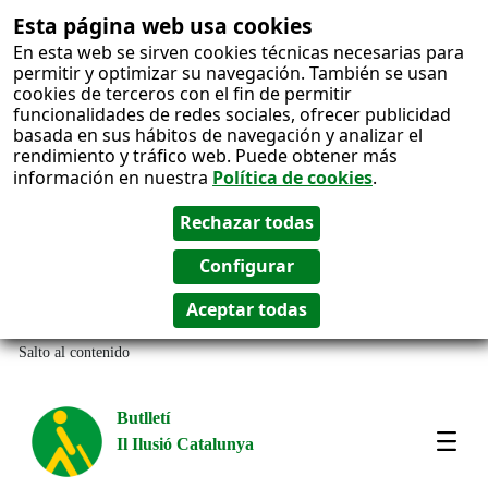
Esta página web usa cookies
En esta web se sirven cookies técnicas necesarias para
permitir y optimizar su navegación. También se usan
cookies de terceros con el fin de permitir
funcionalidades de redes sociales, ofrecer publicidad
basada en sus hábitos de navegación y analizar el
rendimiento y tráfico web. Puede obtener más
información en nuestra
Política de cookies
.
Salto al contenido
Butlletí
Il Ilusió Catalunya
Most