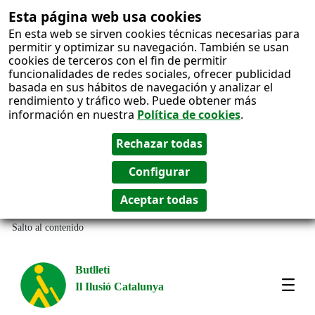
Esta página web usa cookies
En esta web se sirven cookies técnicas necesarias para
permitir y optimizar su navegación. También se usan
cookies de terceros con el fin de permitir
funcionalidades de redes sociales, ofrecer publicidad
basada en sus hábitos de navegación y analizar el
rendimiento y tráfico web. Puede obtener más
información en nuestra
Política de cookies
.
Salto al contenido
Butlletí
Il Ilusió Catalunya
Most