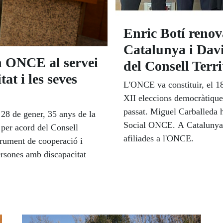
Enric Botí reno
Catalunya i Dav
n ONCE al servei
del Consell Terri
at i les seves
L'ONCE va constituir, el 18
XII eleccions democràtique
passat. Miguel Carballeda h
28 de gener, 35 anys de la
Social ONCE. A Catalunya, 
 per acord del Consell
afiliades a l'ONCE.
trument de cooperació i
persones amb discapacitat