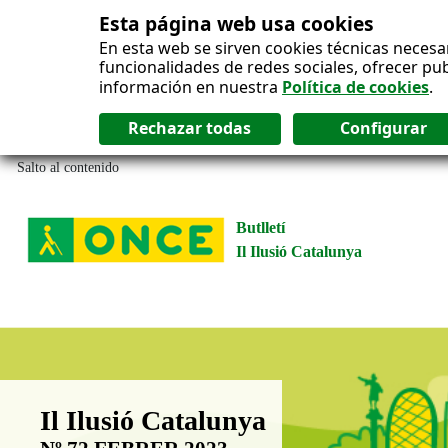
Esta página web usa cookies
En esta web se sirven cookies técnicas necesa
funcionalidades de redes sociales, ofrecer pu
información en nuestra
Política de cookies
.
Salto al contenido
Butlletí
Il Ilusió Catalunya
Boletín Il·lusió Catalunya
Il Ilusió Catalunya