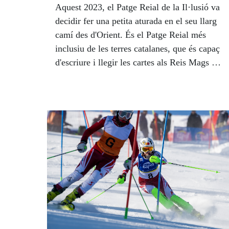
Aquest 2023, el Patge Reial de la Il·lusió va
decidir fer una petita aturada en el seu llarg
camí des d'Orient. És el Patge Reial més
inclusiu de les terres catalanes, que és capaç
d'escriure i llegir les cartes als Reis Mags en
braille, sis punts que també són màgics,
només visibles al tacte.