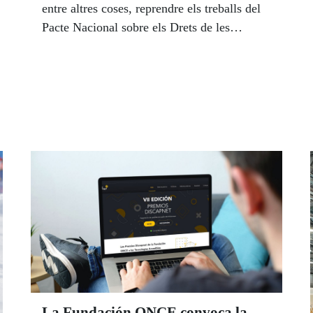
entre altres coses, reprendre els treballs del
Pacte Nacional sobre els Drets de les
Persones amb Discapacitat, abordar la
situació del Pacte Nacional de salut mental,
l'aprovació del Decret del Codi
d'accessibilitat i els canvis en el
reconeixement i qualificació del grau de
discapacitat.
La Fundación ONCE convoca la