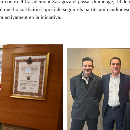
tar contra el Casademont Zaragoza el passat diumenge, 18 de d
al que ho sol·licitin l'opció de seguir els partits amb audio
ra activament en la iniciativa.