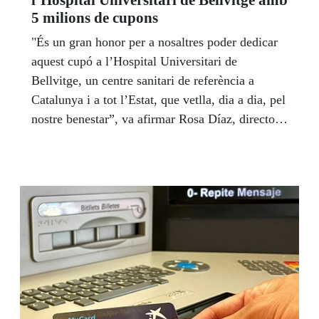
5 milions de cupons
"És un gran honor per a nosaltres poder dedicar
aquest cupó a l’Hospital Universitari de
Bellvitge, un centre sanitari de referència a
Catalunya i a tot l’Estat, que vetlla, dia a dia, pel
nostre benestar”, va afirmar Rosa Díaz, directora
de l’agència de l’ONCE a L’Hospitalet de
Llobregat. 5 milions de cupons de dissabte 19 de
novembre van lluir la imatge d’aquest hospital
per tot l’Estat