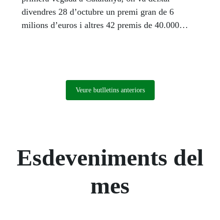
divendres 28 d’octubre un premi gran de 6
milions d’euros i altres 42 premis de 40.000
euros cadascú entre Argentona i Mataró. A més a
més, van tocar 5 cupons de 40.000 a Barcelona.
En total, es van repartir a Catalunya, 7.880.000
euros, la gran majoria a una penya, anomenada
‘La Riera’, de clients de fa molts anys, integrada
Veure butlletins anteriors
per una pastisseria, una perfumeria, un sabater
artesà, un sastre...
Esdeveniments del
mes