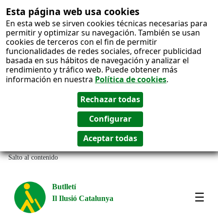
Esta página web usa cookies
En esta web se sirven cookies técnicas necesarias para
permitir y optimizar su navegación. También se usan
cookies de terceros con el fin de permitir
funcionalidades de redes sociales, ofrecer publicidad
basada en sus hábitos de navegación y analizar el
rendimiento y tráfico web. Puede obtener más
información en nuestra
Política de cookies
.
Salto al contenido
Butlletí
Il Ilusió Catalunya
Most