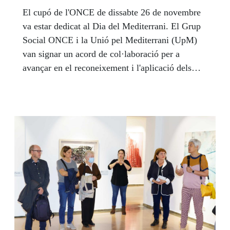
El cupó de l'ONCE de dissabte 26 de novembre
va estar dedicat al Dia del Mediterrani. El Grup
Social ONCE i la Unió pel Mediterrani (UpM)
van signar un acord de col·laboració per a
avançar en el reconeixement i l'aplicació dels
drets de les persones amb discapacitat,
especialment dels joves i de les dones, en
matèria d'accessibilitat, ocupació, protecció
social i igualtat de gènere a la regió euro-
mediterrània.