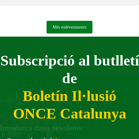
Més esdeveniments
Subscripció al butlletí
de
Boletín Il·lusió
ONCE Catalunya
Introduzca datos newsletter