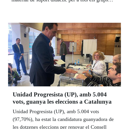
inscrits al 39è Concurs Escolar del Grup Social
ONCE, que en aquesta edició convida a estudiants
i docents de tots els centres educatius a
empatitzar, reflexionar i treballar per aconseguir
ciutats i municipis sense barreres, impulsant la
inclusió i l'accessibilitat de totes les persones.
Unidad Progresista (UP), amb 5.004
vots, guanya les eleccions a Catalunya
Unidad Progresista (UP), amb 5.004 vots
(97,70%), ha estat la candidatura guanyadora de
les dotzenes eleccions per renovar el Consell