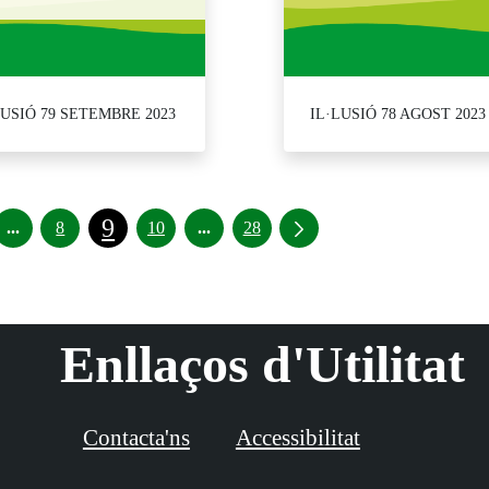
LUSIÓ 79 SETEMBRE 2023
IL·LUSIÓ 78 AGOST 2023
9
Pàgines intermèdies Utilitzeu TAB per navegar.
Pàgines intermèdies Utilitzeu TAB pe
...
8
10
...
28
Enllaços d'Utilitat
Contacta'ns
Accessibilitat