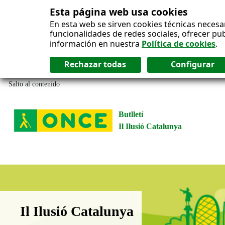
Esta página web usa cookies
En esta web se sirven cookies técnicas necesa
funcionalidades de redes sociales, ofrecer pu
información en nuestra
Política de cookies
.
Salto al contenido
Butlletí
Il Ilusió Catalunya
Boletín Il·lusió Catalunya
Il Ilusió Catalunya