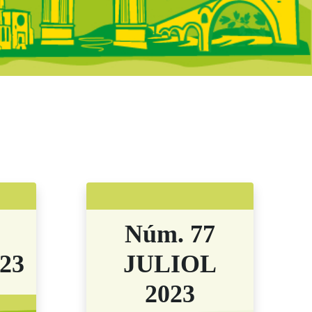
letins Anteriors
Núm. 77
23
JULIOL
2023